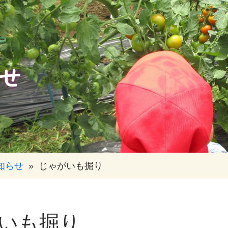
せ
知らせ
»
じゃがいも掘り
いも掘り