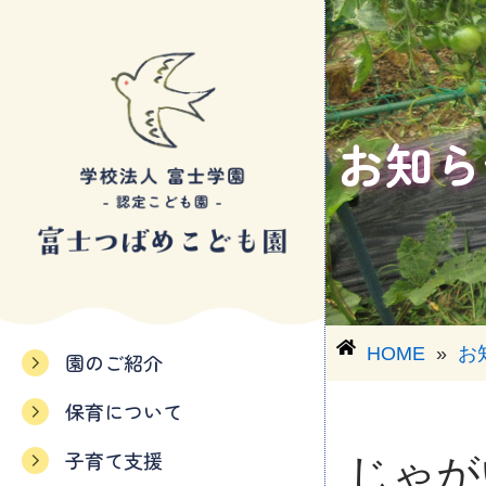
コ
ン
テ
お知ら
ン
ツ
へ
ス
キ
ッ
HOME
»
お
プ
園のご紹介
保育について
子育て支援
じゃが