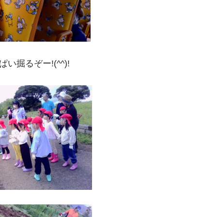
い掘るぞー!(^^)!